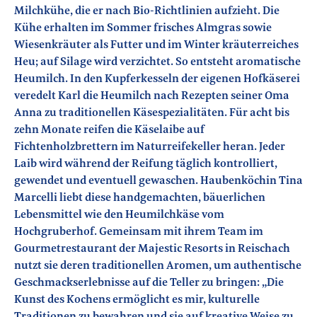
Milchkühe, die er nach Bio-Richtlinien aufzieht. Die
Kühe erhalten im Sommer frisches Almgras sowie
Wiesenkräuter als Futter und im Winter kräuterreiches
Heu; auf Silage wird verzichtet. So entsteht aromatische
Heumilch. In den Kupferkesseln der eigenen Hofkäserei
veredelt Karl die Heumilch nach Rezepten seiner Oma
Anna zu traditionellen Käsespezialitäten. Für acht bis
zehn Monate reifen die Käselaibe auf
Fichtenholzbrettern im Naturreifekeller heran. Jeder
Laib wird während der Reifung täglich kontrolliert,
gewendet und eventuell gewaschen. Haubenköchin Tina
Marcelli liebt diese handgemachten, bäuerlichen
Lebensmittel wie den Heumilchkäse vom
Hochgruberhof. Gemeinsam mit ihrem Team im
Gourmetrestaurant der Majestic Resorts in Reischach
nutzt sie deren traditionellen Aromen, um authentische
Geschmackserlebnisse auf die Teller zu bringen: „Die
Kunst des Kochens ermöglicht es mir, kulturelle