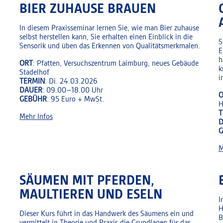
BIER ZUHAUSE BRAUEN
In diesem Praxisseminar lernen Sie, wie man Bier zuhause
selbst herstellen kann, Sie erhalten einen Einblick in die
S
Sensorik und üben das Erkennen von Qualitätsmerkmalen.
E
h
ORT
: Pfatten, Versuchszentrum Laimburg, neues Gebäude
k
Stadelhof
i
TERMIN
: Di. 24.03.2026
DAUER
: 09.00–18.00 Uhr
O
GEBÜHR
: 95 Euro + MwSt.
H
T
Mehr Infos
M
SÄUMEN MIT PFERDEN,
MAULTIEREN UND ESELN
I
H
Dieser Kurs führt in das Handwerk des Säumens ein und
B
vermittelt in Theorie und Praxis die Grundlagen für das