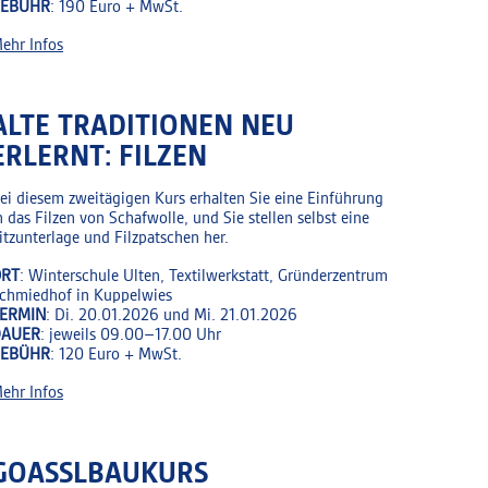
GEBÜHR
: 190 Euro + MwSt.
ehr Infos
ALTE TRADITIONEN NEU
ERLERNT: FILZEN
ei diesem zweitägigen Kurs erhalten Sie eine Einführung
n das Filzen von Schafwolle, und Sie stellen selbst eine
itzunterlage und Filzpatschen her.
RT
: Winterschule Ulten, Textilwerkstatt, Gründerzentrum
chmiedhof in Kuppelwies
ERMIN
: Di. 20.01.2026 und Mi. 21.01.2026
DAUER
: jeweils 09.00–17.00 Uhr
GEBÜHR
: 120 Euro + MwSt.
ehr Infos
GOASSLBAUKURS