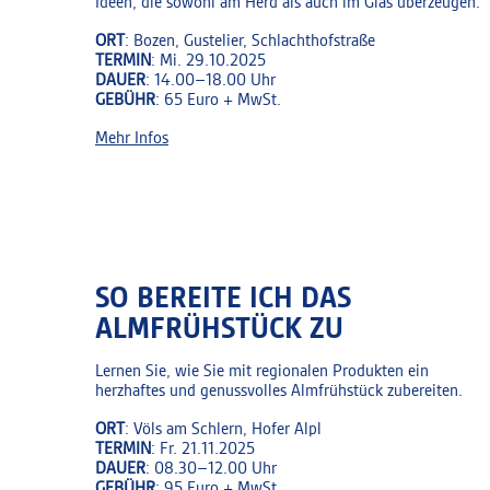
Ideen, die sowohl am Herd als auch im Glas überzeugen.
ORT
: Bozen, Gustelier, Schlachthofstraße
TERMIN
: Mi. 29.10.2025
DAUER
: 14.00–18.00 Uhr
GEBÜHR
: 65 Euro + MwSt.
Mehr Infos
SO BEREITE ICH DAS
ALMFRÜHSTÜCK ZU
Lernen Sie, wie Sie mit regionalen Produkten ein
herzhaftes und genussvolles Almfrühstück zubereiten.
ORT
: Völs am Schlern, Hofer Alpl
TERMIN
: Fr. 21.11.2025
DAUER
: 08.30–12.00 Uhr
GEBÜHR
: 95 Euro + MwSt.