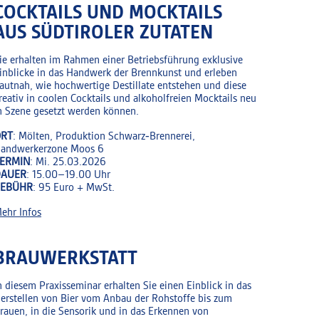
COCKTAILS UND MOCKTAILS
AUS SÜDTIROLER ZUTATEN
ie erhalten im Rahmen einer Betriebsführung exklusive
inblicke in das Handwerk der Brennkunst und erleben
autnah, wie hochwertige Destillate entstehen und diese
reativ in coolen Cocktails und alkoholfreien Mocktails neu
n Szene gesetzt werden können.
RT
: Mölten, Produktion Schwarz‑Brennerei,
andwerkerzone Moos 6
ERMIN
: Mi. 25.03.2026
DAUER
: 15.00–19.00 Uhr
GEBÜHR
: 95 Euro + MwSt.
ehr Infos
BRAUWERKSTATT
n diesem Praxisseminar erhalten Sie einen Einblick in das
erstellen von Bier vom Anbau der Rohstoffe bis zum
rauen, in die Sensorik und in das Erkennen von