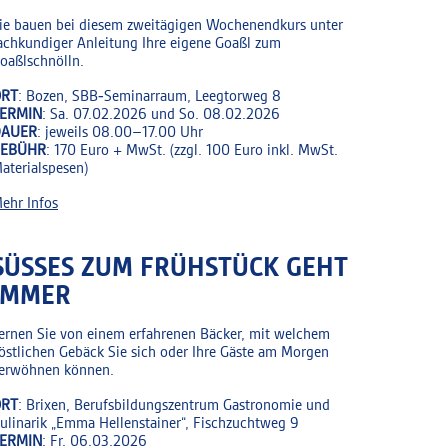
ie bauen bei diesem zweitägigen Wochenendkurs unter
achkundiger Anleitung Ihre eigene Goaßl zum
oaßlschnölln.
RT
: Bozen, SBB‑Seminarraum, Leegtorweg 8
ERMIN
: Sa. 07.02.2026 und So. 08.02.2026
DAUER
: jeweils 08.00–17.00 Uhr
GEBÜHR
: 170 Euro + MwSt. (zzgl. 100 Euro inkl. MwSt.
aterialspesen)
ehr Infos
SÜSSES ZUM FRÜHSTÜCK GEHT
IMMER
ernen Sie von einem erfahrenen Bäcker, mit welchem
östlichen Gebäck Sie sich oder Ihre Gäste am Morgen
erwöhnen können.
RT
: Brixen, Berufsbildungszentrum Gastronomie und
ulinarik „Emma Hellenstainer“, Fischzuchtweg 9
ERMIN
: Fr. 06.03.2026