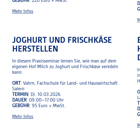
GEBÜHR
: 220 Euro + MwSt.
Mehr Infos
M
JOGHURT UND FRISCHKÄSE
HERSTELLEN
In diesem Praxisseminar lernen Sie, wie man auf dem
eigenen Hof Milch zu Joghurt und Frischkäse veredeln
I
kann.
i
H
ORT
: Vahrn, Fachschule für Land‑ und Hauswirtschaft
Salern
O
TERMIN
: Di. 10.03.2026
L
DAUER
: 09.00–17.00 Uhr
T
GEBÜHR
: 95 Euro + MwSt.
Mehr Infos
M