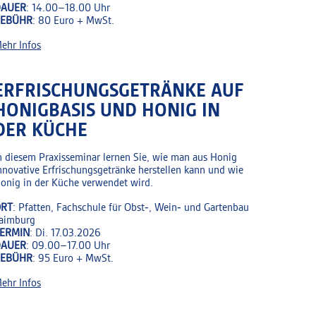
DAUER
: 14.00–18.00 Uhr
GEBÜHR
: 80 Euro + MwSt.
ehr Infos
ERFRISCHUNGSGETRÄNKE AUF
HONIGBASIS UND HONIG IN
DER KÜCHE
n diesem Praxisseminar lernen Sie, wie man aus Honig
nnovative Erfrischungsgetränke herstellen kann und wie
onig in der Küche verwendet wird.
RT
: Pfatten, Fachschule für Obst‑, Wein‑ und Gartenbau
aimburg
ERMIN
: Di. 17.03.2026
DAUER
: 09.00–17.00 Uhr
GEBÜHR
: 95 Euro + MwSt.
ehr Infos