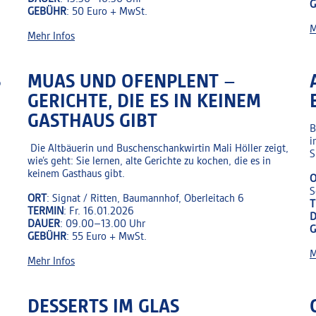
GEBÜHR
: 50 Euro + MwSt.
M
Mehr Infos
S
MUAS UND OFENPLENT –
GERICHTE, DIE ES IN KEINEM
GASTHAUS GIBT
B
i
Die Altbäuerin und Buschenschankwirtin Mali Höller zeigt,
S
wie’s geht: Sie lernen, alte Gerichte zu kochen, die es in
keinem Gasthaus gibt.
O
S
ORT
: Signat / Ritten, Baumannhof, Oberleitach 6
T
TERMIN
: Fr. 16.01.2026
DAUER
: 09.00–13.00 Uhr
GEBÜHR
: 55 Euro + MwSt.
M
Mehr Infos
DESSERTS IM GLAS