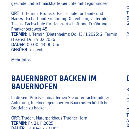
gesunde und schmackhafte Gerichte mit Leguminosen.
O
T
ORT
: 1. Termin: Bruneck, Fachschule für Land‑ und
Hauswirtschaft und Ernährung Dietenheim; 2. Termin:
Tisens, Fachschule für Hauswirtschaft und Ernährung,
Frankenbergweg 45
M
TERMIN
: 1. Termin (Dietenheim): Do. 13.11.2025; 2. Termin
(Tisens): Di. 24.02.2026
DAUER
: 09.00–13.00 Uhr
GEBÜHR
: kostenlos
Mehr Infos
BAUERNBROT BACKEN IM
BAUERNOFEN
B
u
In diesem Praxisseminar lernen Sie unter fachkundiger
Q
Anleitung, in einem gemauerten Bauernofen köstliche
Brotlaibe zu backen.
O
T
ORT
: Truden, Naturparkhaus Trudner Horn
A
TERMIN
: Fr. 21.11.2025
DAUER
: 13.30–16.30 Uhr