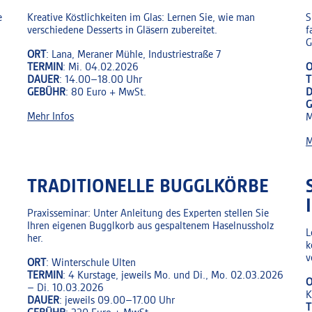
e
Kreative Köstlichkeiten im Glas: Lernen Sie, wie man
S
verschiedene Desserts in Gläsern zubereitet.
f
G
ORT
: Lana, Meraner Mühle, Industriestraße 7
TERMIN
: Mi. 04.02.2026
O
DAUER
: 14.00–18.00 Uhr
T
GEBÜHR
: 80 Euro + MwSt.
Mehr Infos
M
M
TRADITIONELLE BUGGLKÖRBE
Praxisseminar: Unter Anleitung des Experten stellen Sie
Ihren eigenen Bugglkorb aus gespaltenem Haselnussholz
L
her.
k
v
ORT
: Winterschule Ulten
TERMIN
: 4 Kurstage, jeweils Mo. und Di., Mo. 02.03.2026
O
– Di. 10.03.2026
K
DAUER
: jeweils 09.00–17.00 Uhr
T